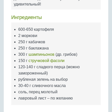
Бобовые
удивительный!
Яйца
Ингредиенты
Крупы
600-650 картофеля
2 моркови
250 г кабачков
250 г баклажана
300 г
шампиньонов
(др. грибов)
150 г
стручковой фасоли
120-140 г сладкого перца (можно
замороженный)
рубленая зелень на выбор
30-40 г сливочного масла
соль, перец молотый
лавровый лист – по желанию