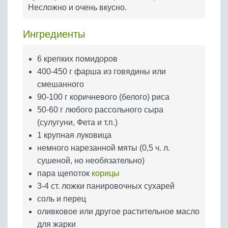
Бобовые
Несложно и очень вкусно.
Яйца
Ингредиенты
Крупы
6 крепких помидоров
400-450 г фарша из говядины или
смешанного
90-100 г коричневого (белого) риса
50-60 г любого рассольного сыра
(сулугуни, Фета и т.п.)
1 крупная луковица
немного нарезанной мяты (0,5 ч. л.
сушеной, но необязательно)
пара щепоток
корицы
3-4 ст. ложки панировочных сухарей
соль и перец
оливковое или другое растительное масло
для жарки