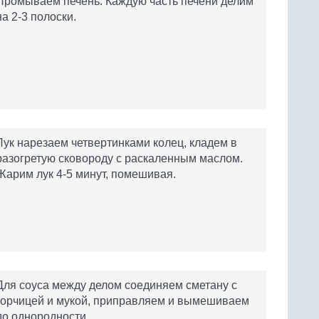
Промываем печень. Каждую часть печени делим
на 2-3 полоски.
Лук нарезаем четвертинками колец, кладем в
разогретую сковороду с раскаленным маслом.
Жарим лук 4-5 минут, помешивая.
Для соуса между делом соединяем сметану с
горчицей и мукой, приправляем и вымешиваем
до однородности.