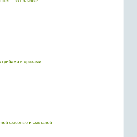
штет – за полчаса!
с грибами и орехами
еной фасолью и сметаной