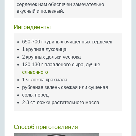
Бобовые
сердечек нам обеспечен замечательно
вкусный и полезный.
Яйца
Крупы
Ингредиенты
650-700 г куриных очищенных сердечек
1 крупная луковица
2 крупных дольки чеснока
120-130 г плавленого сыра, лучше
сливочного
1 ч. ложка крахмала
рубленая зелень свежая или сушеная
соль, перец
2-3 ст. ложки растительного масла
Способ приготовления