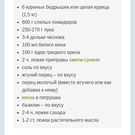
Бобовые
6 куриных бедрышек или целая курица
Яйца
(1,5 кг)
Крупы
600 г спелых помидоров
250-270 г лука
3-4 дольки чеснока
100 мл белого вина
100 г ядер грецкого ореха
2 ч. ложки приправы
хмели-сунели
соль по вкусу
жгучий перец – по вкусу
перец молотый (вместо жгучего или как
добавка к нему)
кинза
и петрушка
базилик – по вкусу
2-4 ч. ложки сахара
1-2 ст. ложки растительного масла