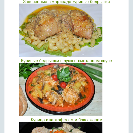
Запеченные в маринаде куриные бедрышки
Куриные бедрышки в луково-сметанном соусе
Курица с картофелем и баклажаном