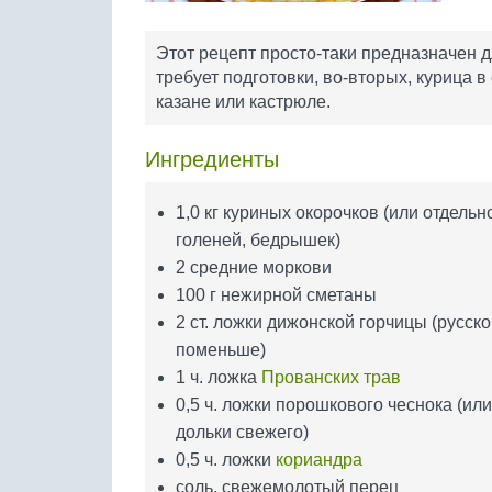
Этот рецепт просто-таки предназначен д
требует подготовки, во-вторых, курица 
казане или кастрюле.
Ингредиенты
1,0 кг куриных окорочков (или отдельн
голеней, бедрышек)
2 средние моркови
100 г нежирной сметаны
2 ст. ложки дижонской горчицы (русско
поменьше)
1 ч. ложка
Прованских трав
0,5 ч. ложки порошкового чеснока (или
дольки свежего)
0,5 ч. ложки
кориандра
соль, свежемолотый перец