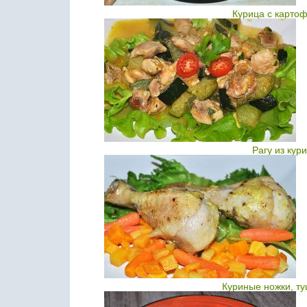
Курица с карто
Рагу из кур
Куриные ножки, т