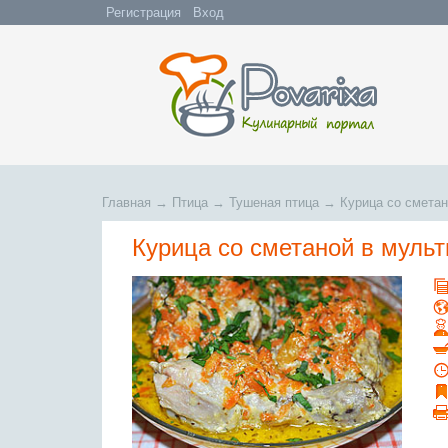
Регистрация
Вход
Главная
→
Птица
→
Тушеная птица
→
Курица со сметан
Курица со сметаной в муль