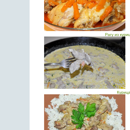
Рагу из кури
Курица