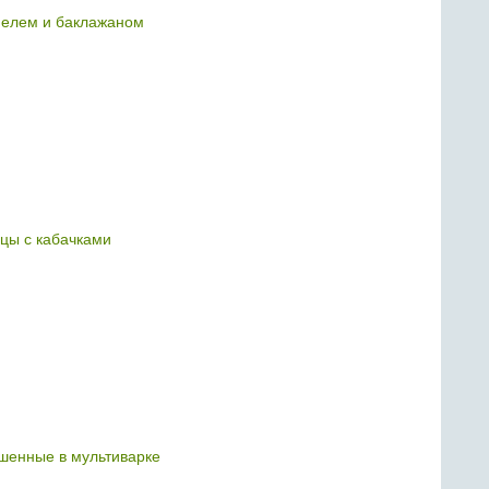
фелем и баклажаном
ицы с кабачками
ушенные в мультиварке