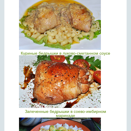
Куриные бедрышки в луково-сметанном соусе
Запеченные бедрышки в соево-имбирном
маринаде