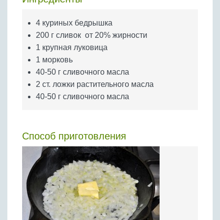
Бобовые
Яйца
4 куриных бедрышка
200 г сливок от 20% жирности
Крупы
1 крупная луковица
1 морковь
40-50 г сливочного масла
2 ст. ложки растительного масла
40-50 г сливочного масла
Способ приготовления