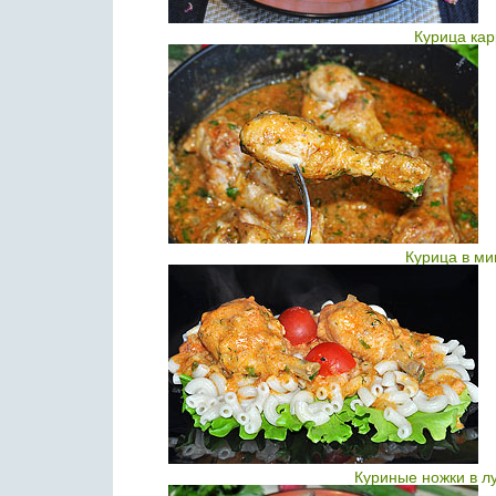
Курица кар
Курица в ми
Куриные ножки в л