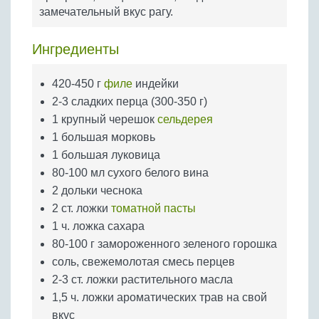
Бобовые
замечательный вкус рагу.
Яйца
Ингредиенты
Крупы
420-450 г
филе
индейки
2-3 сладких перца (300-350 г)
1 крупный черешок
сельдерея
1 большая морковь
1 большая луковица
80-100 мл сухого белого вина
2 дольки чеснока
2 ст. ложки
томатной пасты
1 ч. ложка сахара
80-100 г замороженного зеленого горошка
соль, свежемолотая смесь перцев
2-3 ст. ложки растительного масла
1,5 ч. ложки ароматических трав на свой
вкус