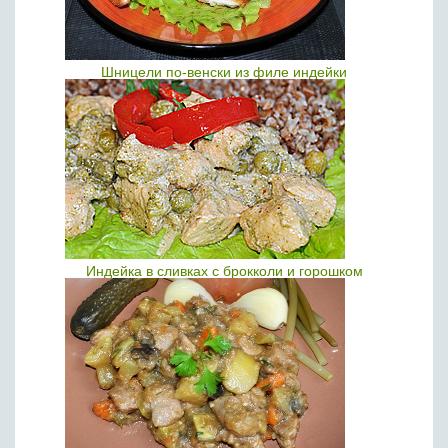
Шницели по-венски из филе индейки
Индейка в сливках с брокколи и горошком