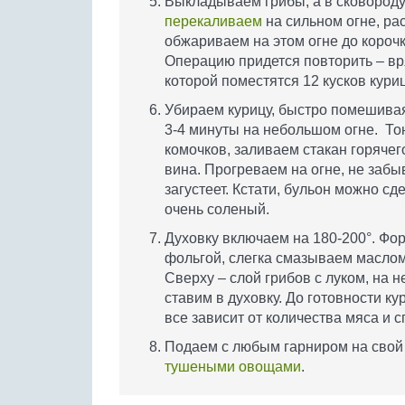
Выкладываем грибы, а в сковороду
перекаливаем
на сильном огне, ра
обжариваем на этом огне до корочк
Операцию придется повторить – вря
которой поместятся 12 кусков кури
Убираем курицу, быстро помешивая
3-4 минуты на небольшом огне. То
комочков, заливаем стакан горячег
вина. Прогреваем на огне, не забы
загустеет. Кстати, бульон можно сде
очень соленый.
Духовку включаем на 180-200°. Фо
фольгой, слегка смазываем масло
Сверху – слой грибов с луком, на 
ставим в духовку. До готовности ку
все зависит от количества мяса и 
Подаем с любым гарниром на свой 
тушеными овощами
.