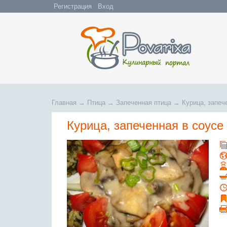
Регистрация
Вход
Главная
→
Птица
→
Запеченная птица
→
Курица, запеч
Курица, запеченная в соусе