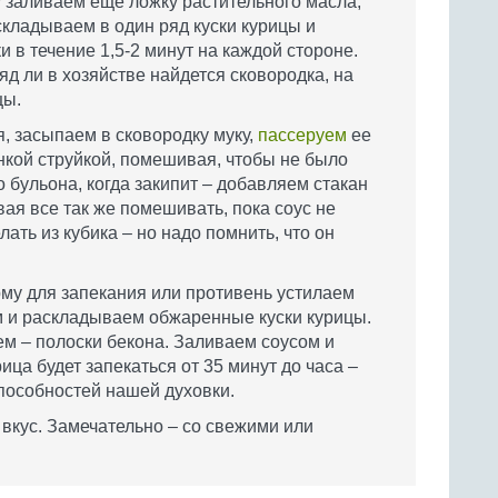
 заливаем еще ложку растительного масла,
складываем в один ряд куски курицы и
и в течение 1,5-2 минут на каждой стороне.
д ли в хозяйстве найдется сковородка, на
цы.
, засыпаем в сковородку муку,
пассеруем
ее
нкой струйкой, помешивая, чтобы не было
о бульона, когда закипит – добавляем стакан
вая все так же помешивать, пока соус не
лать из кубика – но надо помнить, что он
рму для запекания или противень устилаем
м и раскладываем обжаренные куски курицы.
нем – полоски бекона. Заливаем соусом и
рица будет запекаться от 35 минут до часа –
способностей нашей духовки.
вкус. Замечательно – со свежими или