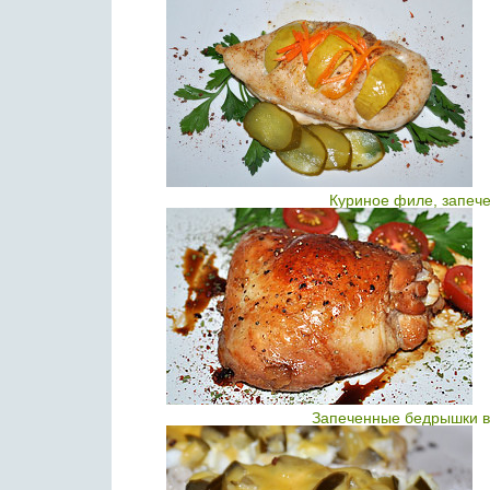
Куриное филе, запече
Запеченные бедрышки в