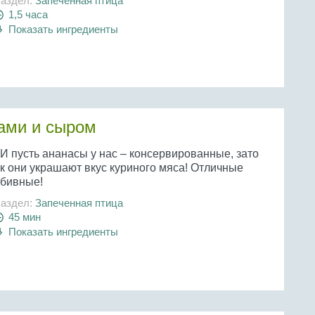
аздел:
Запеченная птица
1,5 часа
Показать ингредиенты
ами и сыром
И пусть ананасы у нас – консервированные, зато
ак они украшают вкус куриного мяса! Отличные
тбивные!
аздел:
Запеченная птица
45 мин
Показать ингредиенты