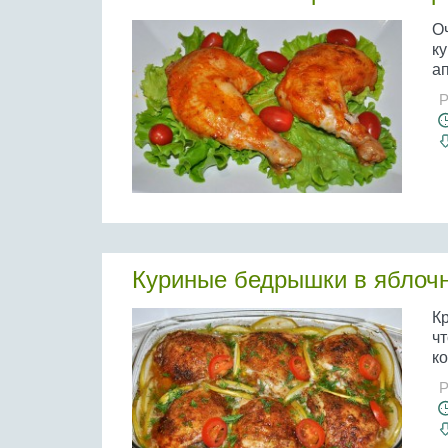
О
к
а
Р
Куриные бедрышки в яблоч
Кр
ч
ко
Р