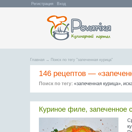
Регистрация
Вход
Главная
→
Поиск по тегу "запеченная курица"
146 рецептов —
«запечен
Поиск по тегу:
«запеченная курица», иск
Куриное филе, запеченное 
С
ку