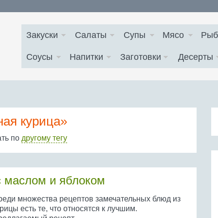
Закуски
Салаты
Супы
Мясо
Рыб
Соусы
Напитки
Заготовки
Десерты
ная курица»
ать по
другому тегу
с маслом и яблоком
реди множества рецептов замечательных блюд из
рицы есть те, что относятся к лучшим.