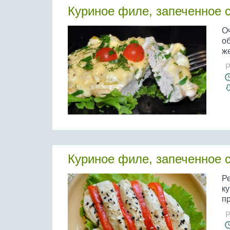
Куриное филе, запеченное 
Оч
об
же
Р
Куриное филе, запеченное 
Р
ку
пр
Р