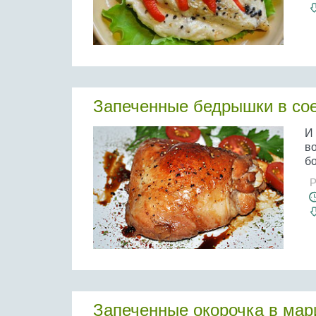
Запеченные бедрышки в со
И 
в
б
Р
Запеченные окорочка в мар