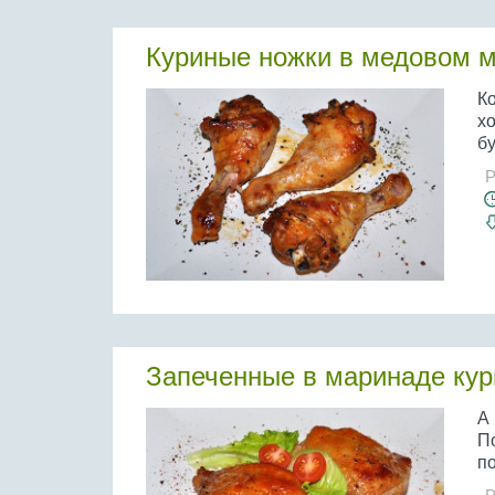
Куриные ножки в медовом 
К
хо
бу
Р
Запеченные в маринаде ку
А 
П
по