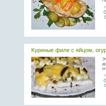
П
Р
Куриные филе с яйцом, огу
Э
д
ог
Р