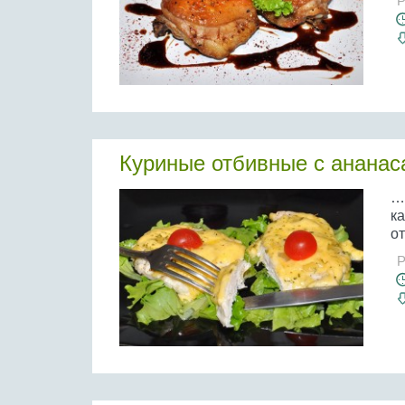
Р
Куриные отбивные с ананас
…
к
о
Р