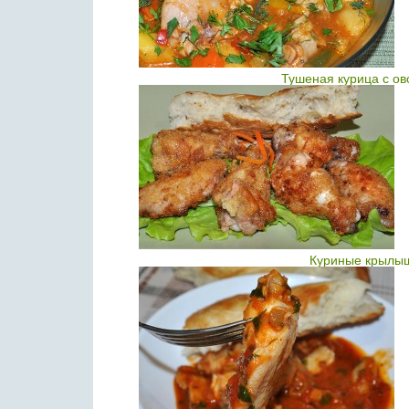
Тушеная курица с ов
Куриные крылыш