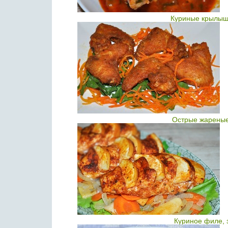
Куриные крылышк
Острые жареные
Куриное филе, 