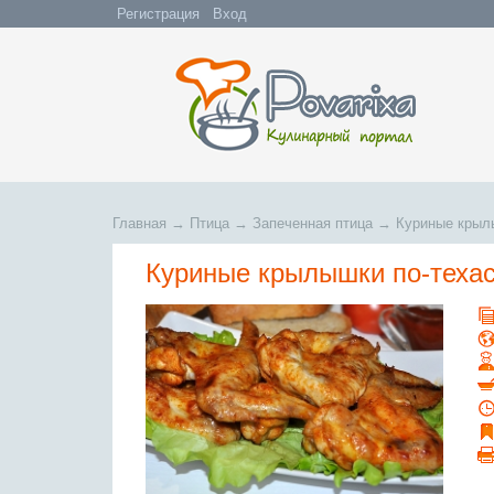
Регистрация
Вход
Главная
→
Птица
→
Запеченная птица
→
Куриные крыл
Куриные крылышки по-теха