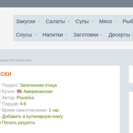
Закуски
Салаты
Супы
Мясо
Рыб
Соусы
Напитки
Заготовки
Десерты
ышки по-техасски
сски
Раздел:
Запеченная птица
Кухня:
Американская
Автор:
Povarixa
Порций:
4-6
Время приготовления:
1 час
Добавить в кулинарную книгу
Печать рецепта