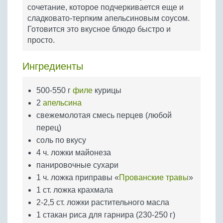
Бобовые
сочетание, которое подчеркивается еще и
сладковато-терпким апельсиновым соусом.
Яйца
Готовится это вкусное блюдо быстро и
Крупы
просто.
Ингредиенты
500-550 г
филе
курицы
2
апельсина
свежемолотая смесь перцев (любой
перец)
соль по вкусу
4 ч. ложки майонеза
панировочные сухари
1 ч. ложка приправы «
Прованские травы
»
1 ст. ложка крахмала
2-2,5 ст. ложки растительного масла
1 стакан риса для гарнира (230-250 г)