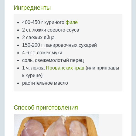
Бобовые
Ингредиенты
Яйца
Крупы
400-450 г куриного
филе
2 ст. ложки соевого соуса
2 свежих яйца
150-200 г панировочных сухарей
4-6 ст. ложек муки
соль, свежемолотый перец
1 ч. ложка
Прованских трав
(или приправы
к курице)
растительное масло
Способ приготовления