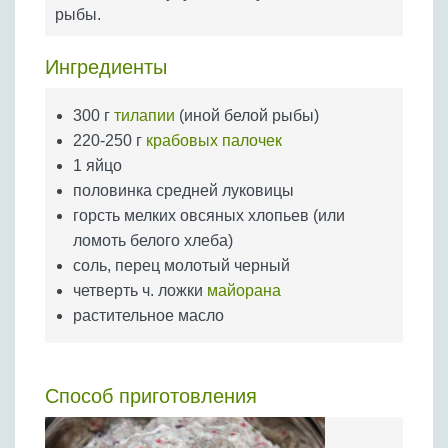
Бобовые
рыбы.
Яйца
Ингредиенты
Крупы
300 г
тилапии
(иной белой рыбы)
220-250 г
крабовых палочек
1 яйцо
половинка средней луковицы
горсть мелких овсяных хлопьев (или
ломоть белого хлеба)
соль, перец молотый черный
четверть ч. ложки
майорана
растительное масло
Способ приготовления