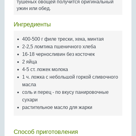
тушеных овощей получится оригинальный
Бобовые
ужин или обед.
Яйца
Крупы
Ингредиенты
400-500 г филе трески, хека, минтая
2-2,5 ломтика пшеничного хлеба
16-18 черносливин без косточек
2 яйца
4-5 ст. ложек молока
1 ч. ложка с небольшой горкой сливочного
масла
соль и перец - по вкусу панировочные
сухари
растительное масло для жарки
Способ приготовления