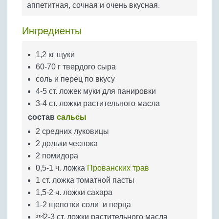
аппетитная, сочная и очень вкусная.
Бобовые
Яйца
Ингредиенты
Крупы
1,2 кг щуки
60-70 г твердого сыра
соль и перец по вкусу
4-5 ст. ложек муки для панировки
3-4 ст. ложки растительного масла
состав
сальсы
2 средних луковицы
2 дольки чеснока
2 помидора
0,5-1 ч. ложка
Прованских трав
1 ст. ложка томатной пасты
1,5-2 ч. ложки сахара
1-2 щепотки соли и перца
2-3 ст. ложки растительного масла