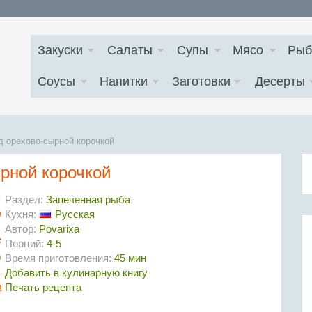
Закуски
Салаты
Супы
Мясо
Рыб
Соусы
Напитки
Заготовки
Десерты
д орехово-сырной корочкой
ырной корочкой
Раздел:
Запеченная рыба
Кухня:
Русская
Автор:
Povarixa
Порций:
4-5
Время приготовления:
45 мин
Добавить в кулинарную книгу
Печать рецепта