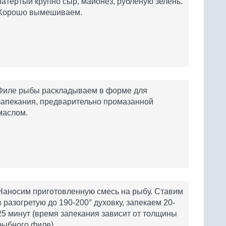
натертый крупно сыр, майонез, рубленую зелень.
Хорошо вымешиваем.
Филе рыбы раскладываем в форме для
запекания, предварительно промазанной
маслом.
Наносим приготовленную смесь на рыбу. Ставим
в разогретую до 190-200° духовку, запекаем 20-
25 минут (время запекания зависит от толщины
рыбного филе).