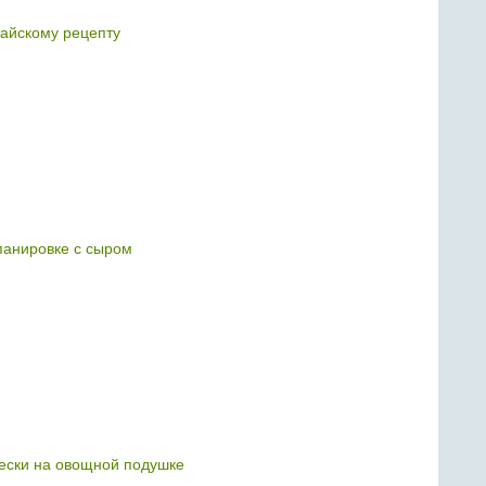
тайскому рецепту
панировке с сыром
ески на овощной подушке