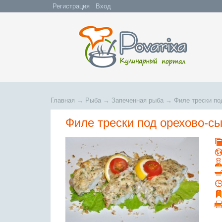
Регистрация
Вход
Главная
→
Рыба
→
Запеченная рыба
→
Филе трески по
Филе трески под орехово-с