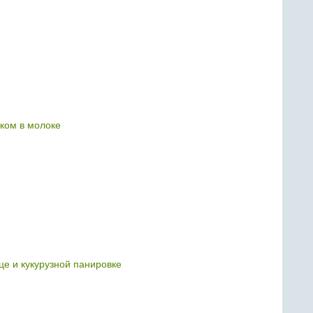
уком в молоке
це и кукурузной панировке