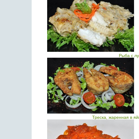
Рыба с л
Треска, жаренная в яй