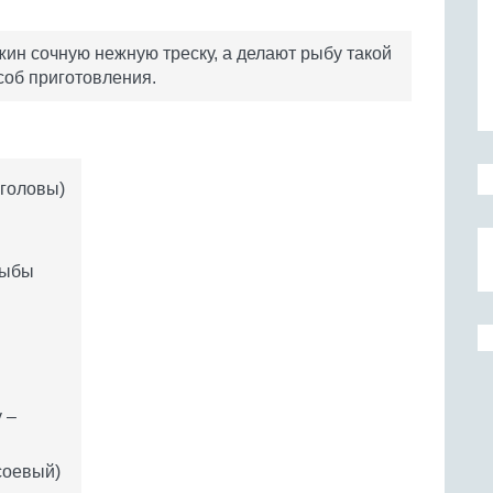
жин сочную нежную треску, а делают рыбу такой
соб приготовления.
 головы)
рыбы
 –
соевый)