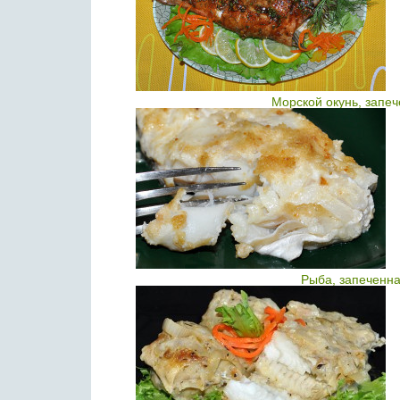
Морской окунь, запе
Рыба, запеченна