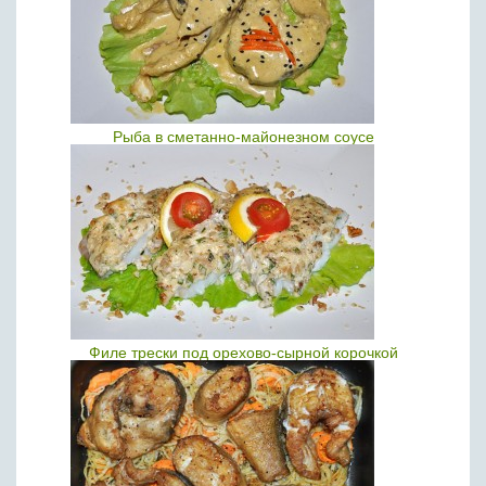
Рыба в сметанно-майонезном соусе
Филе трески под орехово-сырной корочкой