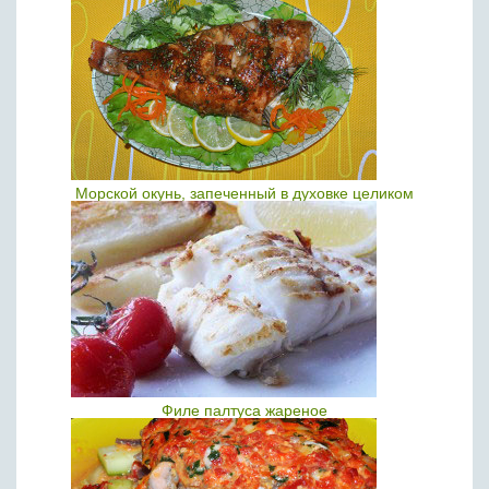
Морской окунь, запеченный в духовке целиком
Филе палтуса жареное