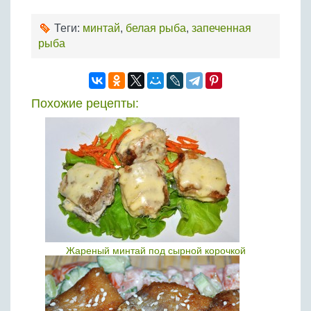
Теги:
минтай
,
белая рыба
,
запеченная
рыба
Похожие рецепты:
Жареный минтай под сырной корочкой