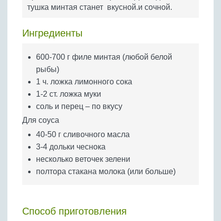
Бобовые
тушка минтая станет вкусной.и сочной.
Яйца
Ингредиенты
Крупы
600-700 г филе минтая (любой белой
рыбы)
1 ч. ложка лимонного сока
1-2 ст. ложка муки
соль и перец – по вкусу
Для соуса
40-50 г сливочного масла
3-4 дольки чеснока
несколько веточек зелени
полтора стакана молока (или больше)
Способ приготовления