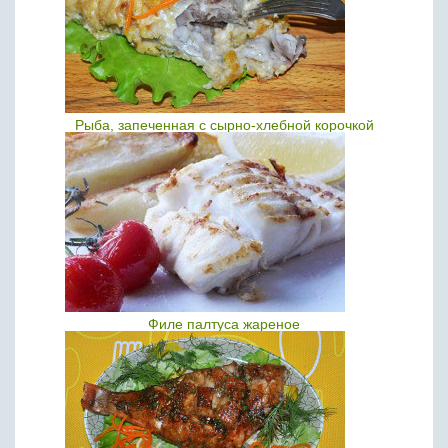
Рыба, запеченная с сырно-хлебной корочкой
Филе палтуса жареное