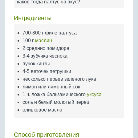
каков тогда палтус на вкус?
Бобовые
Яйца
Ингредиенты
Крупы
700-800 г филе палтуса
100 г
маслин
2 средних помидора
3-4 зубчика чеснока
пучок кинзы
4-5 веточек петрушки
несколько перьев зеленого лука
лимон или лимонный сок
1 ч. ложка бальзамического
уксуса
соль и белый молотый перец
оливковое масло
Способ приготовления