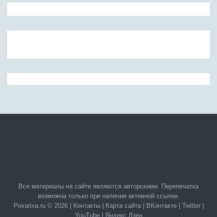
Все материалы на сайте являются авторскими. Перепечатка
возможна только при наличии активной ссылки.
Povarixa.ru © 2026 |
Контакты
|
Карта сайта
|
ВКонтакте
|
Twitter
|
YouTube
|
Яндекс.Дзен