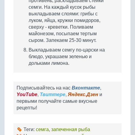
противень, раскладываем стейки
семги. На каждый кусок рыбы
выкладываем слоями: грибы с
луком, яйца, кружки помидоров,
сверху - креветки. Поливаем
майонезом, посыпаем тертым
сыром. Запекаем 25-30 минут.
Выкладываем семгу по-царски на
блюдо, украшаем зеленью и
дольками лимона.
Подписывайтесь на нас
Вконтакте
,
YouTube
,
Твиттере
,
Яндекс.Дзен
и
первыми получайте самые вкусные
рецепты!
Теги:
семга
,
запеченная рыба