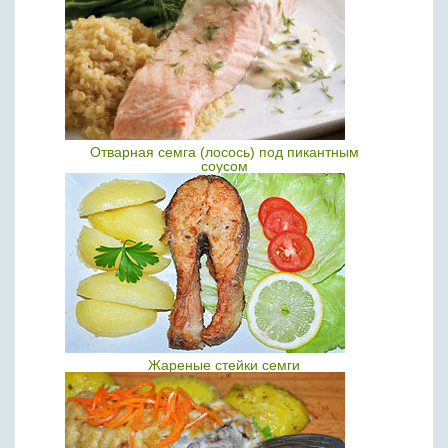
Отварная семга (лосось) под пикантным
соусом
Жареные стейки семги