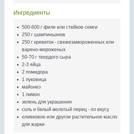
Бобовые
Ингредиенты
Яйца
Крупы
500-600 г филе или стейков семги
250 г шампиньонов
250 г креветок - свежезамороженных или
варено-мороженых
50-70 г твердого сыра
2-3 яйца
2 помидора
1 луковица
майонез
1 лимон
зелень для украшения
соль и белый молотый перец - по вкусу
оливковое или другое растительное масло
для жарки