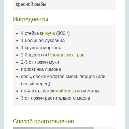
Бобовые
красной рыбы.
Яйца
Ингредиенты
Крупы
4 стейка
кижуча
(800 г)
1 большая луковица
1 крупная морковь
2-3 щепотки
Прованских трав
2-3 ст. ложки муки
половинка лимона
соль, свежемолотая смесь перцев (или
белый перец)
по 4-5 ст. ложек
майонеза
и сметаны
3 ст. ложки растительного масла
Способ приготовления