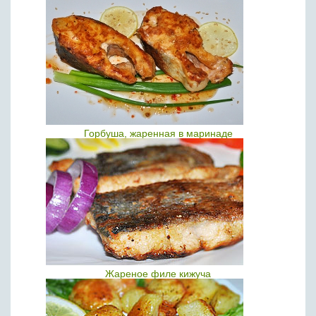
Горбуша, жаренная в маринаде
Жареное филе кижуча