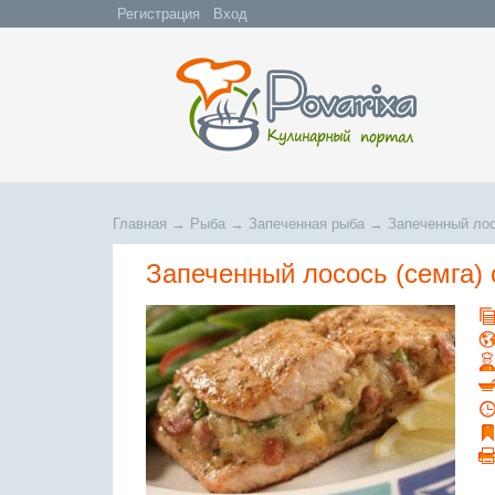
Регистрация
Вход
Главная
→
Рыба
→
Запеченная рыба
→
Запеченный лос
Запеченный лосось (семга) 