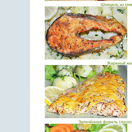
Шницель из сем
Жареный киж
Запечённая форель (лосос