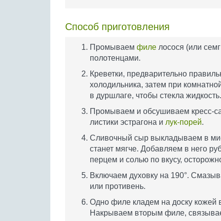
Способ приготовления
Промываем
филе
лосося (или сем
полотенцами.
Креветки, предварительно правил
холодильника, затем при комнатно
в дуршлаге, чтобы стекла жидкость
Промываем и обсушиваем кресс-сал
листики эстрагона и
лук-порей
.
Сливочный сыр выкладываем в мис
станет мягче. Добавляем в него ру
перцем и солью по вкусу, осторож
Включаем духовку на 190°. Смазы
или противень.
Одно филе кладем на доску кожей 
Накрываем вторым филе, связывае