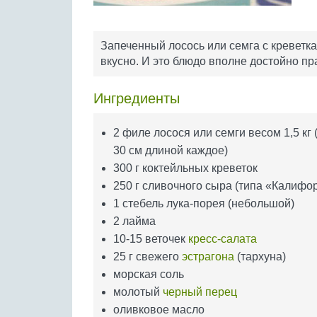
Запеченный лосось или семга с креветка
вкусно. И это блюдо вполне достойно пр
Ингредиенты
2 филе лосося или семги весом 1,5 кг 
30 см длиной каждое)
300 г коктейльных креветок
250 г сливочного сыра (типа «Калифо
1 стебель лука-порея (небольшой)
2 лайма
10-15 веточек
кресс-салата
25 г свежего
эстрагона
(тархуна)
морская соль
молотый
черный перец
оливковое масло