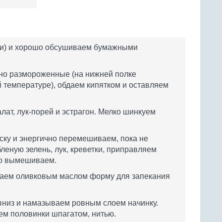
ги) и хорошо обсушиваем бумажными
ьно размороженные (на нижней полке
й температуре), обдаем кипятком и оставляем
.
ат, лук-порей и эстрагон. Мелко шинкуем
ку и энергично перемешиваем, пока не
бленую зелень, лук, креветки, приправляем
но вымешиваем.
ваем оливковым маслом форму для запекания
вниз и намазываем ровным слоем начинку.
м половинки шпагатом, нитью.