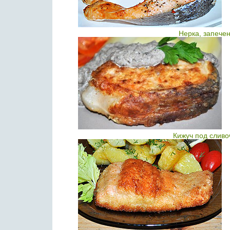
Нерка, запече
Кижуч под сливо