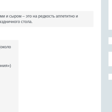
ми и сыром – это на редкость аппетитно и
аздничного стола.
(около
рния»)