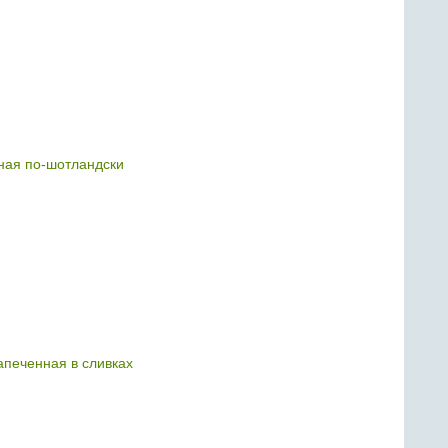
ная по-шотландски
апеченная в сливках