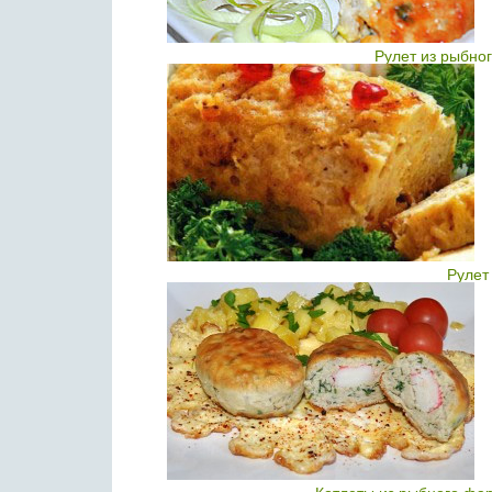
Рулет из рыбно
Рулет