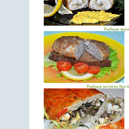
Рыбные круч
Рыбные котлеты без я