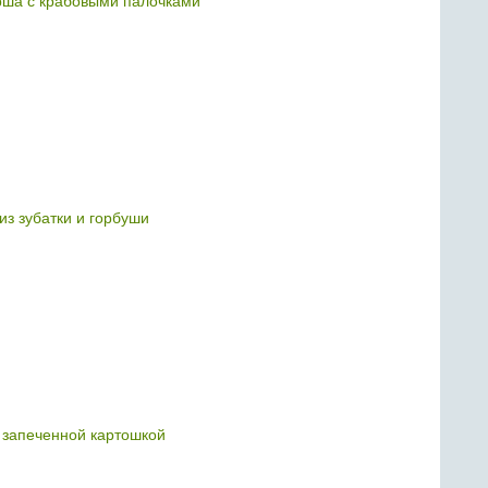
рша с крабовыми палочками
из зубатки и горбуши
 запеченной картошкой