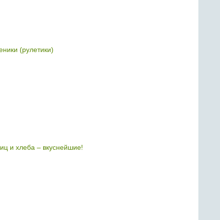
еники (рулетики)
иц и хлеба – вкуснейшие!