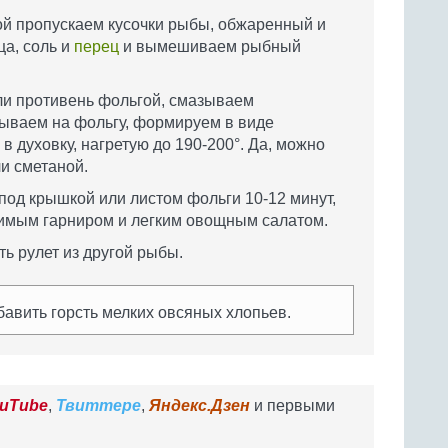
ой пропускаем кусочки рыбы, обжаренный и
ца, соль и
перец
и вымешиваем рыбный
ли противень фольгой, смазываем
ываем на фольгу, формируем в виде
в духовку, нагретую до 190-200°. Да, можно
ли сметаной.
под крышкой или листом фольги 10-12 минут,
бимым гарниром и легким овощным салатом.
ь рулет из другой рыбы.
обавить горсть мелких овсяных хлопьев.
uTube
,
Твиттере
,
Яндекс.Дзен
и первыми