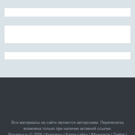
Все материалы на сайте являются авторскими. Перепечатка
возможна только при наличии активной ссылки.
Povarixa.ru © 2026 |
Контакты
|
Карта сайта
|
ВКонтакте
|
Twitter
|