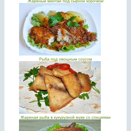
Жареный минтай под сырной корочкой
Рыба под овощным соусом
Жареная рыба в кукурузной муке со специями