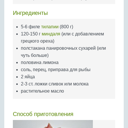
Бобовые
Яйца
Ингредиенты
Крупы
5-6 филе
тилапии
(800 г)
120-150 г
миндаля
(или с добавлением
грецкого ореха)
полстакана панировочных сухарей (или
чуть больше)
половина лимона
соль, перец, приправа для рыбы
2 яйца
2-3 ст. ложки сливок или молока
растительное масло
Способ приготовления