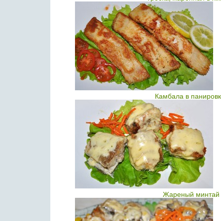
Камбала в панировк
Жареный минтай 