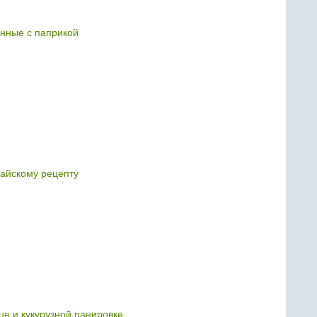
нные с паприкой
тайскому рецепту
це и кукурузной панировке