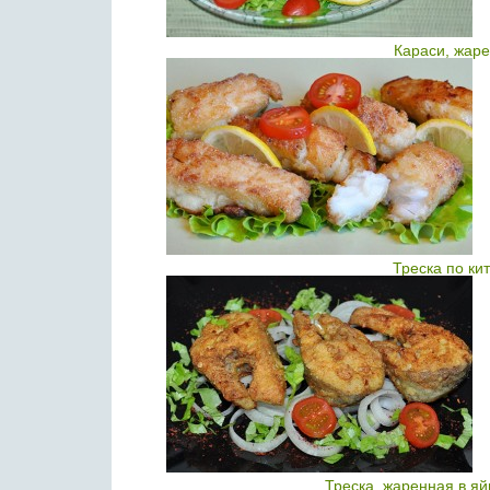
Караси, жаре
Треска по ки
Треска, жаренная в яй