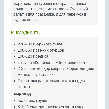
Бобовые
маринование курицы и острая заправка
привносит в него пикантность. Отличный
Яйца
салат и для праздника, и для перекуса в
Крупы
будний день.
Ингредиенты
200-230 г куриного филе
100-150 г свежих огурцов
100-120 г редиса
1 груша «Конференц» (или иной сорт)
2-3 ст. ложки ядер кедровых орешков (или
миндаль, фисташки)
2 ст. ложки растительного масла (для
жарки)
маринад
половина груши
8-10 белых луковичек зеленого лука