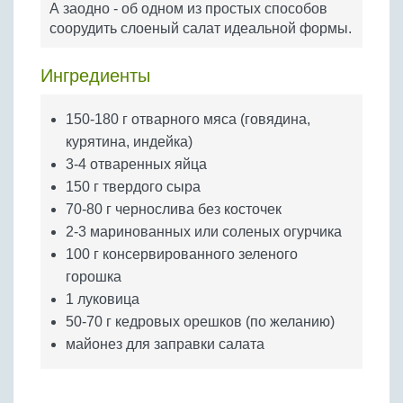
А заодно - об одном из простых способов
Бобовые
соорудить слоеный салат идеальной формы.
Яйца
Крупы
Ингредиенты
150-180 г отварного мяса (говядина,
курятина, индейка)
3-4 отваренных яйца
150 г твердого сыра
70-80 г чернослива без косточек
2-3 маринованных или соленых огурчика
100 г консервированного зеленого
горошка
1 луковица
50-70 г кедровых орешков (по желанию)
майонез для заправки салата