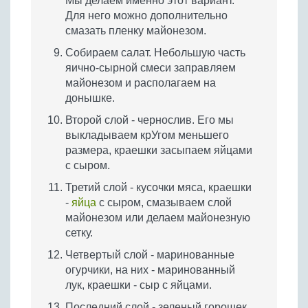
Мы делаем именно этот вариант.
Для него можно дополнительно
смазать пленку майонезом.
Собираем салат. Небольшую часть
яично-сырной смеси заправляем
майонезом и располагаем на
донышке.
Второй слой - чернослив. Его мы
выкладываем крУгом меньшего
размера, краешки засыпаем яйцами
с сыром.
Третий слой - кусочки мяса, краешки
-
яйца
с сыром, смазываем слой
майонезом или делаем майонезную
сетку.
Четвертый слой - маринованные
огурчики, на них - маринованный
лук, краешки - сыр с яйцами.
Последний слой - зеленый горошек.