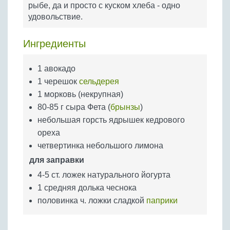
рыбе, да и просто с куском хлеба - одно
Бобовые
удовольствие.
Яйца
Крупы
Ингредиенты
1 авокадо
1 черешок
сельдерея
1 морковь (некрупная)
80-85 г сыра Фета (
брынзы
)
небольшая горсть ядрышек кедрового
ореха
четвертинка небольшого лимона
для заправки
4-5 ст. ложек натурального йогурта
1 средняя долька чеснока
половинка ч. ложки сладкой
паприки