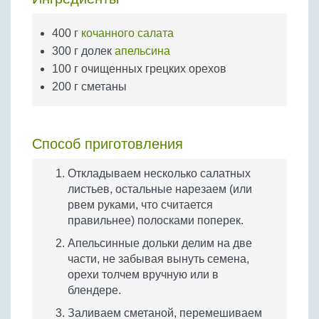
Бобовые
Яйца
400 г
кочанного салата
300 г долек
апельсина
Крупы
100 г очищенных грецких орехов
200 г сметаны
Способ приготовления
Откладываем несколько салатных
листьев, остальные нарезаем (или
рвем руками, что считается
правильнее) полосками поперек.
Апельсинные дольки делим на две
части, не забывая вынуть семена,
орехи толчем вручную или в
блендере.
Заливаем сметаной, перемешиваем