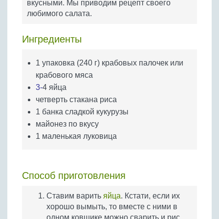
вкусными. Мы приводим рецепт своего
Бобовые
любимого салата.
Яйца
Крупы
Ингредиенты
1 упаковка (240 г) крабовых палочек или
крабового мяса
3-
4 яйца
четверть стакана риса
1 банка сладкой кукурузы
майонез по вкусу
1 маленькая луковица
Способ приготовления
Ставим варить
яйца
. Кстати, если их
хорошо вымыть, то вместе с ними в
одном ковшике можно сварить и рис.