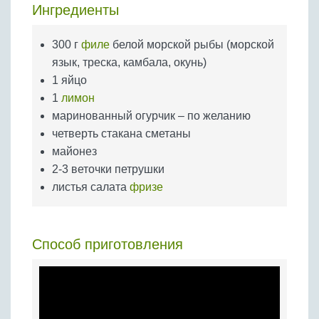
Бобовые
Ингредиенты
Яйца
300 г
филе
белой морской рыбы (морской
Крупы
язык, треска, камбала, окунь)
1 яйцо
1
лимон
маринованный огурчик – по желанию
четверть стакана сметаны
майонез
2-3 веточки петрушки
листья салата
фризе
Способ приготовления