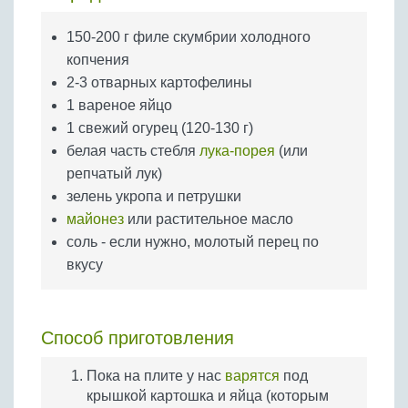
Бобовые
150-200 г филе скумбрии холодного
Яйца
копчения
Крупы
2-3 отварных картофелины
1 вареное яйцо
1 свежий огурец (120-130 г)
белая часть стебля
лука-порея
(или
репчатый лук)
зелень укропа и петрушки
майонез
или растительное масло
соль - если нужно, молотый перец по
вкусу
Способ приготовления
Пока на плите у нас
варятся
под
крышкой картошка и яйца (которым