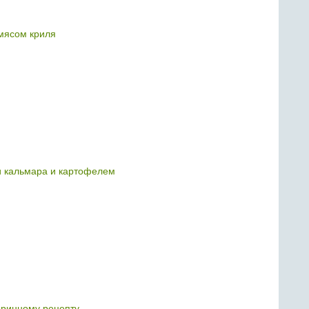
мясом криля
 кальмара и картофелем
аринному рецепту