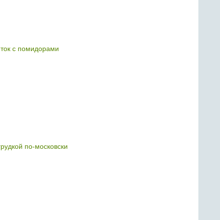
еток с помидорами
грудкой по-московски