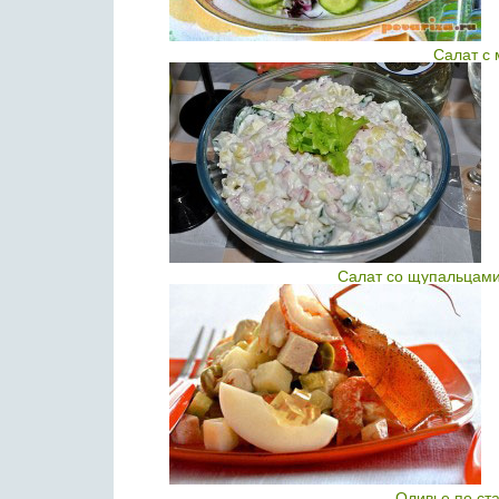
Салат с 
Салат со щупальцами
Оливье по ст