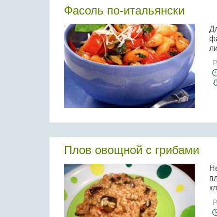
Фасоль по-итальянски
Д
ф
л
Р
Плов овощной с грибами
Н
п
кл
Р