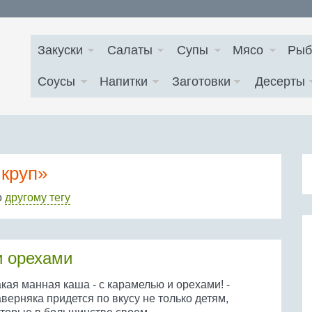
Закуски
Салаты
Супы
Мясо
Рыб
Соусы
Напитки
Заготовки
Десерты
 круп»
о
другому тегу
и орехами
кая манная каша - с карамелью и орехами! -
верняка придется по вкусу не только детям,