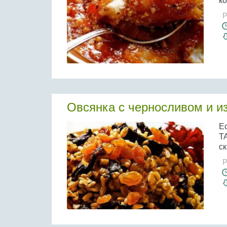
ко
Р
Овсянка с черносливом и 
Е
Т
ск
Р