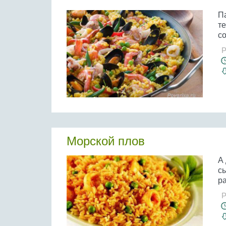
Па
т
с
Р
Морской плов
А 
сы
ра
Р