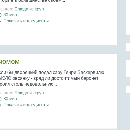
торые в большинстве своем...
аздел:
Блюда из круп
30 мин
Показать ингредиенты
изюмом
сли бы дворецкий подал сэру Генри Баскервилю
АКУЮ овсянку - вряд ли досточтимый баронет
роил столь недовольную...
аздел:
Блюда из круп
30 мин
Показать ингредиенты