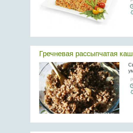
Р
Гречневая рассыпчатая каш
С
ум
Р