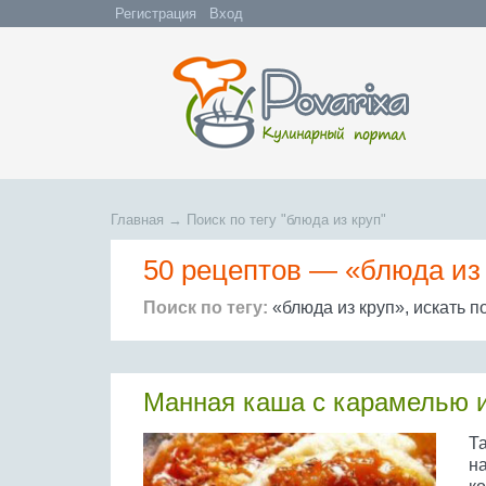
Регистрация
Вход
Главная
→
Поиск по тегу "блюда из круп"
50 рецептов —
«блюда из
Поиск по тегу:
«блюда из круп», искать п
Манная каша с карамелью 
Та
на