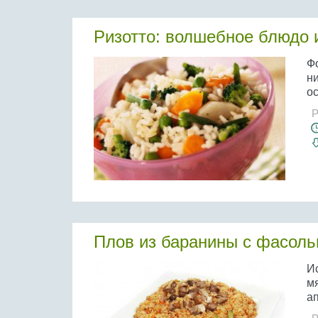
Ризотто: волшебное блюдо 
Фо
ни
ос
Р
Плов из баранины с фасол
И
мя
ап