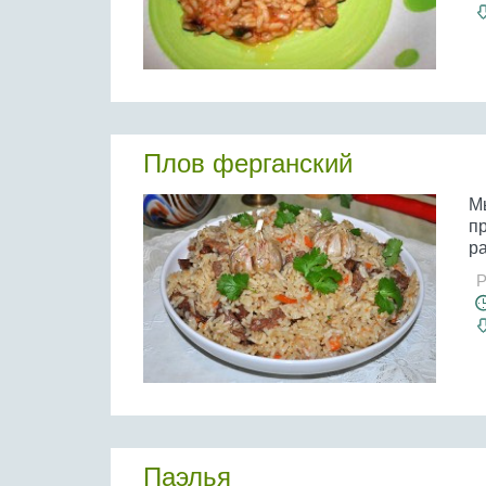
Плов ферганский
М
п
ра
Р
Паэлья