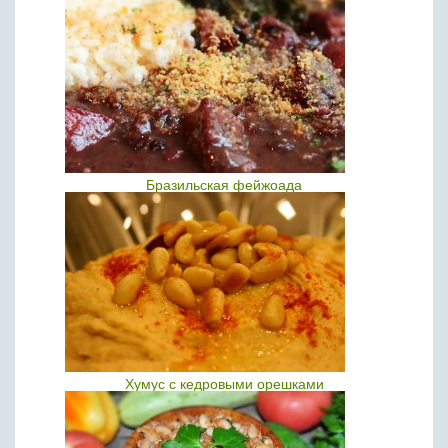
Бразильская фейжоада
Хумус с кедровыми орешками