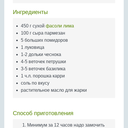
Бобовые
Ингредиенты
Яйца
Крупы
450 г сухой
фасоли лима
100 г сыра пармезан
5 больших помидоров
1 луковица
1-2 дольки чеснока
4-5 веточек петрушки
3-5 веточек базилика
1 ч.л. порошка карри
соль по вкусу
растительное масло для жарки
Способ приготовления
Минимум за 12 часов надо замочить