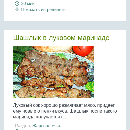
Бобовые
30 мин
Показать ингредиенты
Яйца
Крупы
Шашлык в луковом маринаде
Луковый сок хорошо размягчает мясо, придает
ему новые оттенки вкуса. Шашлык после такого
маринада получается с...
Раздел:
Жареное мясо