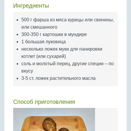
Бобовые
Ингредиенты
Яйца
500 г фарша из мяса курицы или свинины,
Крупы
или смешанного
300-350 г картошки в мундире
1 большая луковица
несколько ложек муки для панировки
котлет (или сухарей)
соль и молотый перец, другие специи – по
вкусу
3-5 ст. ложек растительного масла
Способ приготовления