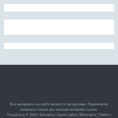
Все материалы на сайте являются авторскими. Перепечатка
возможна только при наличии активной ссылки.
Povarixa.ru © 2026 |
Контакты
|
Карта сайта
|
ВКонтакте
|
Twitter
|