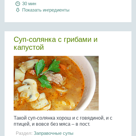
Бобовые
30 мин
Показать ингредиенты
Яйца
Крупы
Суп-солянка с грибами и
капустой
Такой суп-солянка хорош и с говядиной, и с
птицей, и вовсе без мяса – в пост.
Раздел:
Заправочные супы