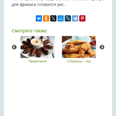
для фрикасе готовится рис.
Смотрите также:
ки
Чевапчичи
Стрипсы - это
Турн