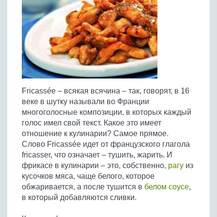
Птица
Холодные супы
Из яиц и другие
Отварное мясо
Жареная рыба
Вся птица
Супы-пюре
Овощи
Запеченное мясо
Отварная и паровая
Молочные супы
Жареная птица
Все овощи
Тушеное мясо
Выпечка
Запеченная рыба
Сладкие супы
Отварная птица
Из мясного фарша
Жареные овощи
Вся выпечка
Тушеная рыба
Соусы
Запеченная птица
Из субпродуктов
Отварные овощи
Из рыбного фарша
Торты и пирожные
Все соусы
Тушеная птица
Напитки
Из мясопродуктов
Тушеные овощи
Fricassée – всякая всячина – так, говорят, в 16
Морепродукты
Пироги и пирожки
Из фарша птицы
Соусы к мясу
Все напитки
веке в шутку называли во Франции
Запеченные овощи
Заготовки
Суши и роллы
Кексы и маффины
Из субпродуктов птицы
многоголосные композиции, в которых каждый
Соусы к рыбе
Алкогольные напитки
Все заготовки
Печенье и булочки
Десерты
голос имел свой текст. Какое это имеет
Соусы к овощам
Безалкогольные напитки
отношение к кулинарии? Самое прямое.
Блины и оладьи
Ягоды и фрукты
Конфеты и сладости
Другие соусы
Ещё...
Слово Fricassée идет от французского глагола
Пиццы
Овощи
fricasser, что означает – тушить, жарить. И
Десерты
Молочные продукты
фрикасе в кулинарии – это, собственно,
рагу
из
Кремы
Грибы
кусочков мяса, чаще белого, которое
Пельмени, вареники
Другие заготовки
обжаривается, а после тушится в
белом соусе
,
Макароны
в который добавляются сливки.
Грибы