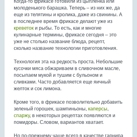
Когда-то фрикасе готовили из цыпленка или
Бобовые
молоденького барашка. Теперь – из них же, да
Яйца
еще из телятины и кролика, даже из свинины. А
в последнее время фрикасе делают уже из
Крупы
креветок
и рыбы. То есть, как и многие
кулинарные термины, фрикасе сегодня – это
уже не столько название блюда, рецепт,
сколько название технологии приготовления.
Технология эта на редкость проста. Небольшие
кусочки мяса обжариваем в сливочном масле,
посыпаем мукой и тушим с бульоном и
сливками. Часто добавляется еще яичный
желток и сок лимона.
Кроме того, в фрикасе позволительно добавить
зеленый горошек, шампиньоны,
каперсы
,
спаржу
, в некоторых рецептах появляются и
помидоры. Словом, вариантов хватает.
Но по-прежнему чаще всего в качестве гарнира