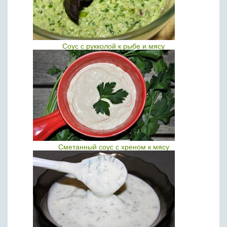
Соус с рукколой к рыбе и мясу
Сметанный соус с хреном к мясу