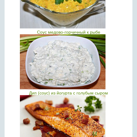
Соус медово-горчичный к рыбе
Дип (соус) из йогурта с голубым сыром