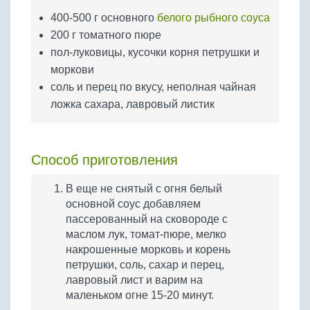
Бобовые
400-500 г основного
белого рыбного соуса
Яйца
200 г томатного пюре
Крупы
пол-луковицы, кусочки корня петрушки и
моркови
соль и перец по вкусу, неполная чайная
ложка сахара, лавровый листик
Способ приготовления
В еще не снятый с огня белый
основной соус добавляем
пассерованный на сковороде с
маслом лук, томат-пюре, мелко
накрошенные морковь и корень
петрушки, соль, сахар и перец,
лавровый лист и варим на
маленьком огне 15-20 минут.