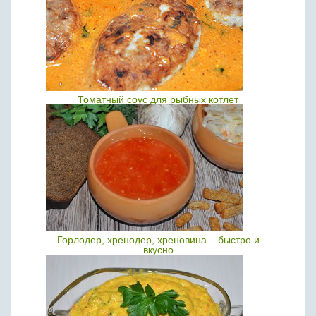
Томатный соус для рыбных котлет
Горлодер, хренодер, хреновина – быстро и
вкусно