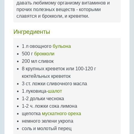
давать любимому организму витаминов и
Бобовые
прочих полезных веществ - которыми
Яйца
славятся и брокколи, и креветки.
Крупы
Ингредиенты
1 л овощного
бульона
500 г
брокколи
200 мл сливок
8 крупных креветок или 100-120 г
коктейльных креветок
3 ст. ложки сливочного масла
1 луковица-
шалот
1-2 дольки чеснока
1-2 ч. ложки сока лимона
щепотка
мускатного ореха
немного зелени укропа
соль и молотый перец