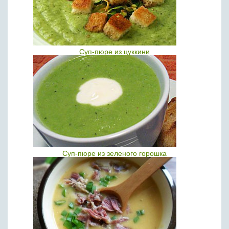
Суп-пюре из цуккини
Суп-пюре из зеленого горошка