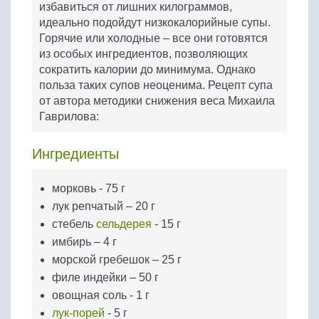
избавиться от лишних килограммов,
Бобовые
идеально подойдут низкокалорийные супы.
Яйца
Горячие или холодные – все они готовятся
Крупы
из особых ингредиентов, позволяющих
сократить калории до минимума. Однако
польза таких супов неоценима. Рецепт супа
от автора методики снижения веса Михаила
Гаврилова:
Ингредиенты
морковь - 75 г
лук репчатый – 20 г
стебель
сельдерея
- 15 г
имбирь – 4 г
морской гребешок – 25 г
филе индейки – 50 г
овощная соль - 1 г
лук-порей
- 5 г