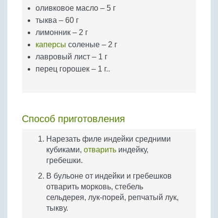
оливковое масло – 5 г
тыква – 60 г
лимонник – 2 г
каперсы
соленые – 2 г
лавровый лист – 1 г
перец горошек – 1 г..
Способ приготовления
Нарезать филе индейки средними
кубиками,
отварить
индейку,
гребешки.
В бульоне от индейки и гребешков
отварить морковь, стебель
сельдерея, лук-порей, репчатый лук,
тыкву.