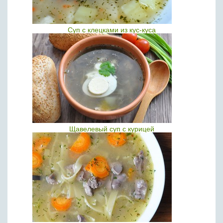
Суп с клецками из кус-куса
Щавелевый суп с курицей