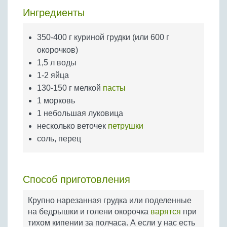
Бобовые
Ингредиенты
Яйца
Крупы
350-400 г куриной грудки (или 600 г
окорочков)
1,5 л воды
1-2 яйца
130-150 г мелкой
пасты
1 морковь
1 небольшая луковица
несколько веточек
петрушки
соль, перец
Способ приготовления
Крупно нарезанная грудка или поделенные
на бедрышки и голени окорочка
варятся
при
тихом кипении за полчаса. А если у нас есть