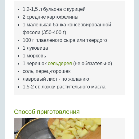
Бобовые
1,2-1,5 л бульона с курицей
Яйца
2 средние картофелины
Крупы
1 маленькая банка консервированной
фасоли (350-400 г)
100 г плавленого сыра или твердого
1 луковица
1 морковь
1 черешок
сельдерея
(не обязательно)
соль, перец-горошек
лавровый лист - по желанию
1,5-2 ст. ложки растительного масла
Способ приготовления