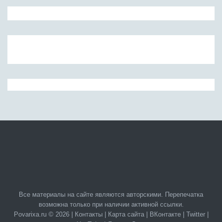
Все материалы на сайте являются авторскими. Перепечатка
возможна только при наличии активной ссылки.
Povarixa.ru © 2026 |
Контакты
|
Карта сайта
|
ВКонтакте
|
Twitter
|