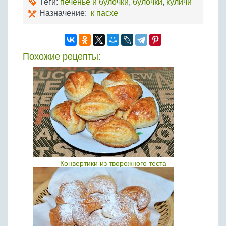
Теги:
печенье и булочки
,
булочки
,
куличи
Назначение:
к пасхе
Похожие рецепты:
Конвертики из творожного теста