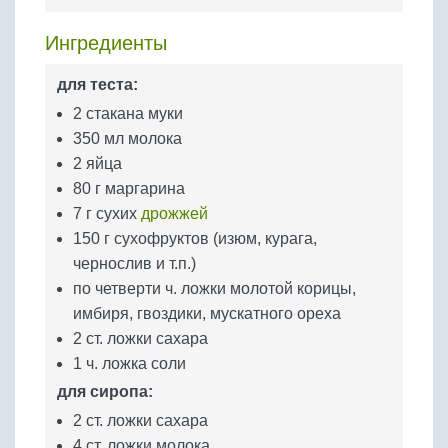
Бобовые
Ингредиенты
Яйца
Крупы
для теста:
2 стакана муки
350 мл молока
2 яйца
80 г маргарина
7 г сухих
дрожжей
150 г сухофруктов (изюм, курага,
чернослив и т.п.)
по четверти ч. ложки молотой корицы,
имбиря, гвоздики, мускатного ореха
2 ст. ложки сахара
1 ч. ложка соли
для сиропа:
2 ст. ложки сахара
4 ст. ложки молока